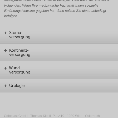
vorliegenden
individuelle
Hinweise befolgen. Beachten Sie bitte auch
Folgendes: Wenn Ihre
medizinische Fachkraft
Ihnen spezielle
Ernährungshinweise gegeben hat, dann sollten Sie diese unbedingt
befolgen.
Stoma-
versorgung
Kontinenz-
versorgung
Wund-
versorgung
Urologie
Coloplast GmbH - Thomas-Klestil-Platz 10 - 1030 Wien - Österreich