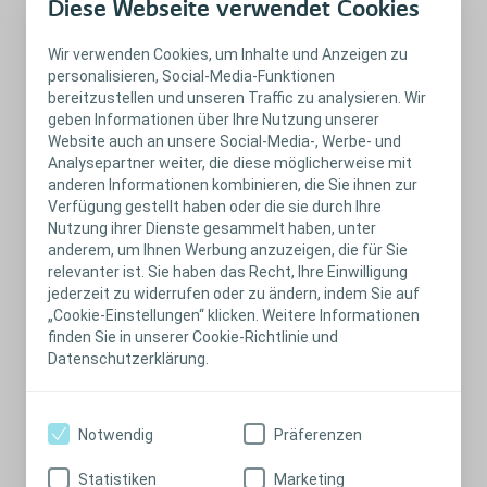
bevor Sie hingehen. Und viele Restaurants stellen ihre
Diese Webseite verwendet Cookies
Speisekarte online, so dass Sie sich immer vorab informieren
können, was zur Auswahl steht, bevor Sie das Restaurant
Wir verwenden Cookies, um Inhalte und Anzeigen zu
besuchen.
personalisieren, Social-Media-Funktionen
bereitzustellen und unseren Traffic zu analysieren. Wir
Wohin soll's gehen?
geben Informationen über Ihre Nutzung unserer
Vielleicht wählen Sie zuerst ein Restaurant, das Sie bereits gut
Website auch an unsere Social-Media-, Werbe- und
kennen. Sie müssen nicht übervorsichtig sein, sollten aber
Analysepartner weiter, die diese möglicherweise mit
praktisch vorgehen. Bestellen Sie, worauf Sie Lust haben, aber
anderen Informationen kombinieren, die Sie ihnen zur
bedenken Sie dabei, wie Sie auf bestimmte Speisen reagieren.
Verfügung gestellt haben oder die sie durch Ihre
Zögern Sie nicht, die Bedienung zu fragen, welche Zutaten
Nutzung ihrer Dienste gesammelt haben, unter
jeweils verwendet werden.
anderem, um Ihnen Werbung anzuzeigen, die für Sie
Falls möglich, können Sie auch Speisen bestellen, die Sie bereits
relevanter ist. Sie haben das Recht, Ihre Einwilligung
zu Hause ausprobiert haben. Dadurch wissen Sie, wie Sie
jederzeit zu widerrufen oder zu ändern, indem Sie auf
wahrscheinlich darauf reagieren werden. Wenn Sie nach und nach
„Cookie-Einstellungen“ klicken. Weitere Informationen
immer mehr und verschiedene Speisen essen, reduzieren sich im
finden Sie in unserer Cookie-Richtlinie und
Gegenzug Ihre Bedenken, wenn Sie essen gehen. Auch wenn es
Datenschutzerklärung.
für Sie dazugehört, zu Hause Alkohol zu trinken, sollten Sie es
besser langsam angehen lassen. So ist ein kleines Bier z. B.
besser als ein großes. Auf diese Weise kann Ihr Körper sich
leichter wieder an Alkohol gewöhnen und mögliche Reaktionen
Notwendig
Präferenzen
lassen sich reduzieren oder sogar ganz vermeiden.
Schließen
Statistiken
Marketing