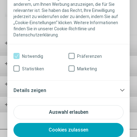
anderem, um Ihnen Werbung anzuzeigen, die für Sie
Ich verwende dieses Produkt.
relevanter ist. Sie haben das Recht, Ihre Einwilligung
jederzeit zu widerrufen oder zu ändern, indem Sie auf
„Cookie-Einstellungen“ klicken. Weitere Informationen
finden Sie in unserer Cookie-Richtlinie und
Datenschutzerklärung.
Stoma-
versorgung
Notwendig
Präferenzen
Kontinenz-
versorgung
Statistiken
Marketing
Wund-
versorgung
Details zeigen
Urologie
Auswahl erlauben
Cookies zulassen