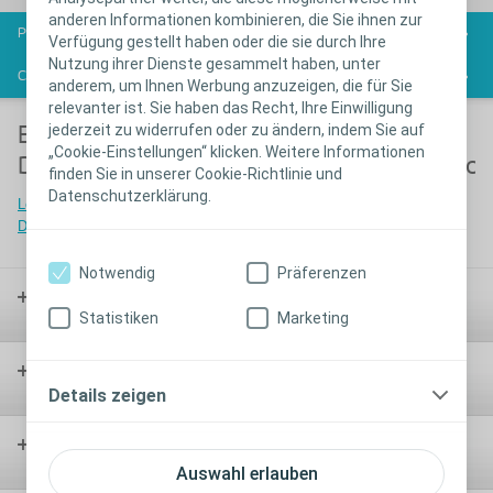
anderen Informationen kombinieren, die Sie ihnen zur
Perspektiven - Das Magazin für Kontinenzthemen
Verfügung gestellt haben oder die sie durch Ihre
Nutzung ihrer Dienste gesammelt haben, unter
Coloplast ServiceWelt
anderem, um Ihnen Werbung anzuzeigen, die für Sie
relevanter ist. Sie haben das Recht, Ihre Einwilligung
jederzeit zu widerrufen oder zu ändern, indem Sie auf
Erektile
Männliche
„Cookie-Einstellungen“ klicken. Weitere Informationen
Dysfunktion
Belastungsharninkon
finden Sie in unserer Cookie-Richtlinie und
Datenschutzerklärung.
Lesen Sie mehr zur Erektile
Lesen Sie mehr zur Männlichen
Dysfunktion
Belastungsharninkontinenz
Notwendig
Präferenzen
Stoma-
versorgung
Statistiken
Marketing
Kontinenz-
versorgung
Details zeigen
Wund-
versorgung
Auswahl erlauben