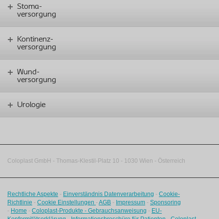
Stoma-
versorgung
Kontinenz-
versorgung
Wund-
versorgung
Urologie
Coloplast GmbH - Thomas-Klestil-Platz 10 - 1030 Wien - Österreich
Rechtliche Aspekte
-
Einverständnis Datenverarbeitung
-
Cookie-
Richtlinie
-
Cookie Einstellungen
-
AGB
-
Impressum
-
Sponsoring
-
Home
-
Coloplast-Produkte - Gebrauchsanweisung
-
EU-