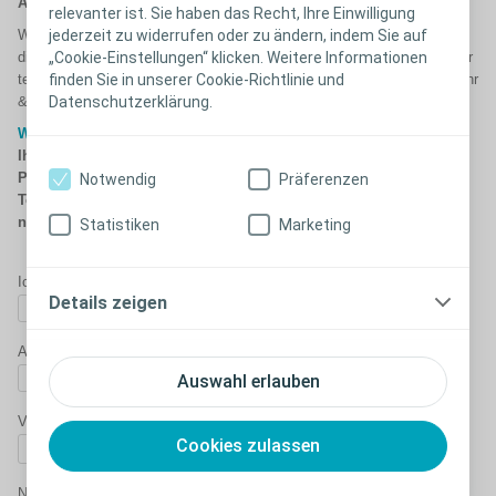
Anruf erhalten.
relevanter ist. Sie haben das Recht, Ihre Einwilligung
jederzeit zu widerrufen oder zu ändern, indem Sie auf
Wenn Sie einen dringenden Fall haben, dann melden Sie sich gerne
„Cookie-Einstellungen“ klicken. Weitere Informationen
direkt in unserem Büro: per E-Mail über
service.at@coloplast.com
oder
finden Sie in unserer Cookie-Richtlinie und
telefonisch unter
01707 5751
(Mo.-Do. 08:00-12:00 Uhr, 12:30-17:00 Uhr
Datenschutzerklärung.
& Fr. 08:00-12:00 Uhr).
Wichtiger Hinweis:
Bitte geben Sie im nachfolgenden Formular
Ihre Geschäftsinformationen an und nicht Ihre
Privatinformationen. Wir bitten Sie ausdrücklich darum bei der
Notwendig
Präferenzen
Telefonnummer, E-Mail und Anschrift Ihre Geschäftsadresse zu
nutzen.
Statistiken
Marketing
Ich bin*
Details zeigen
Anrede*
Auswahl erlauben
Vorname*
Cookies zulassen
Nachname*