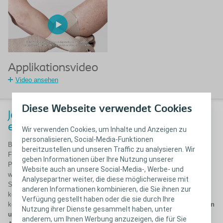
Applikationsvideo
Video ansehen
Diese Webseite verwendet Cookies
Jetzt kostenfrei Muster anfordern! Sie
erhalten einen Rückruf.
Wir verwenden Cookies, um Inhalte und Anzeigen zu
personalisieren, Social-Media-Funktionen
Bitte beachten Sie, dass wir Produktmuster nur an medizinische
bereitzustellen und unseren Traffic zu analysieren. Wir
Fachpersonen versenden können. Daher müssen wir vor Versand von
geben Informationen über Ihre Nutzung unserer
Produktmustern immer die Besteller verifizieren. Aus diesem Grund
Website auch an unsere Social-Media-, Werbe- und
werden wir uns
telefonisch mit Ihnen in Verbindung
setzen. Wenn
Analysepartner weiter, die diese möglicherweise mit
Sie eine medizinische Fachperson sind, können Sie ganz einfach ein
anderen Informationen kombinieren, die Sie ihnen zur
kostenfreies Muster bestellen. Füllen Sie dieses Formular aus und wir
Verfügung gestellt haben oder die sie durch Ihre
kontaktieren Sie, um die Bemusterung in die Wege zu leiten.
Wir bitten
Nutzung ihrer Dienste gesammelt haben, unter
um Verständnis, dass es ca. 1 Woche dauern kann bis Sie einen
anderem, um Ihnen Werbung anzuzeigen, die für Sie