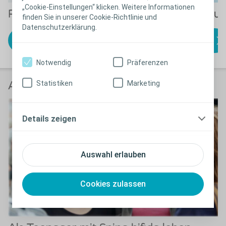
„Cookie-Einstellungen“ klicken. Weitere Informationen
Produktlösungen
Anwendungsanleitu
finden Sie in unserer Cookie-Richtlinie und
Datenschutzerklärung.
Finden Sie das
zu den
passende Produkt
Anwendungsanleitungen
Notwendig
Präferenzen
Statistiken
Marketing
Anwender berichten
Details zeigen
Auswahl erlauben
Cookies zulassen