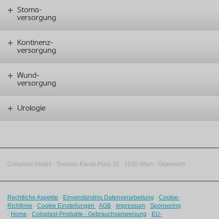
Stoma-
versorgung
Kontinenz-
versorgung
Wund-
versorgung
Urologie
Coloplast GmbH - Thomas-Klestil-Platz 10 - 1030 Wien - Österreich
Rechtliche Aspekte
-
Einverständnis Datenverarbeitung
-
Cookie-
Richtlinie
-
Cookie Einstellungen
-
AGB
-
Impressum
-
Sponsoring
-
Home
-
Coloplast-Produkte - Gebrauchsanweisung
-
EU-