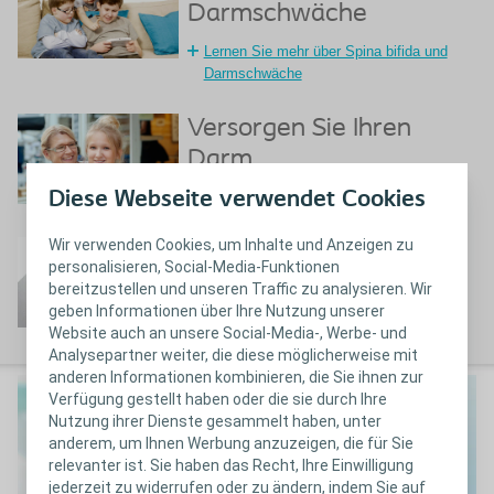
Darmschwäche
Lernen Sie mehr über Spina bifida und
Darmschwäche
Versorgen Sie Ihren
Darm
Diese Webseite verwendet Cookies
Wie Sie Ihren Darm optimal versorgen
Wir verwenden Cookies, um Inhalte und Anzeigen zu
Häufig gestellte Fragen
personalisieren, Social-Media-Funktionen
bereitzustellen und unseren Traffic zu analysieren. Wir
Häufig gestellte Fragen zu Spina bifida
geben Informationen über Ihre Nutzung unserer
Website auch an unsere Social-Media-, Werbe- und
Analysepartner weiter, die diese möglicherweise mit
anderen Informationen kombinieren, die Sie ihnen zur
Verfügung gestellt haben oder die sie durch Ihre
Nutzung ihrer Dienste gesammelt haben, unter
anderem, um Ihnen Werbung anzuzeigen, die für Sie
relevanter ist. Sie haben das Recht, Ihre Einwilligung
jederzeit zu widerrufen oder zu ändern, indem Sie auf