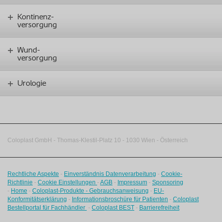
Kontinenz-
versorgung
Wund-
versorgung
Urologie
Coloplast GmbH - Thomas-Klestil-Platz 10 - 1030 Wien - Österreich
Rechtliche Aspekte
-
Einverständnis Datenverarbeitung
-
Cookie-
Richtlinie
-
Cookie Einstellungen
-
AGB
-
Impressum
-
Sponsoring
-
Home
-
Coloplast-Produkte - Gebrauchsanweisung
-
EU-
Konformitätserklärung
-
Informationsbroschüre für Patienten
-
Coloplast
Bestellportal für Fachhändler
-
Coloplast BEST
-
Barrierefreiheit