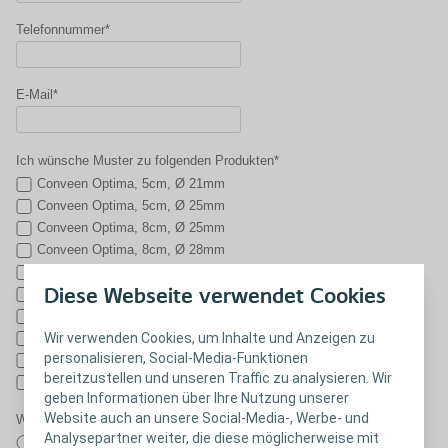
Telefonnummer*
E-Mail*
Ich wünsche Muster zu folgenden Produkten*
Conveen Optima, 5cm, Ø 21mm
Conveen Optima, 5cm, Ø 25mm
Conveen Optima, 8cm, Ø 25mm
Conveen Optima, 8cm, Ø 28mm
Conveen Optima, 5cm, Ø 30mm
Diese Webseite verwendet Cookies
Conveen Optima, 8cm, Ø 30mm
Conveen Optima, 5cm, Ø 35mm
Wir verwenden Cookies, um Inhalte und Anzeigen zu
Conveen Optima, 8cm, Ø 35mm
personalisieren, Social-Media-Funktionen
Conveen Optima, 8cm, Ø 40mm
bereitzustellen und unseren Traffic zu analysieren. Wir
Conveen Active Beinbeutel
geben Informationen über Ihre Nutzung unserer
Website auch an unsere Social-Media-, Werbe- und
Wurde die Anwendung von Kondom-Urinalen mit dem Arzt abgeklärt?*
Analysepartner weiter, die diese möglicherweise mit
Ja, die Anwendung von Kondom-Urinalen wurde mit dem Arzt