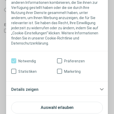
anderen Informationen kombinieren, die Sie ihnen zur
abgeklärt.
Verfügung gestellt haben oder die sie durch Ihre
Nein, die Anwendung von Kondom-Urinalen wurde nicht mit dem
Nutzung ihrer Dienste gesammelt haben, unter
Arzt abgeklärt.
anderem, um Ihnen Werbung anzuzeigen, die für Sie
relevanter ist. Sie haben das Recht, Ihre Einwilligung
Einwilligungserklärung für Service und Support
jederzeit zu widerrufen oder zu ändern, indem Sie auf
Durch die Bereitstellung Ihrer personenbezogenen und sensiblen
„Cookie-Einstellungen“ klicken. Weitere Informationen
Daten und mit Unterzeichnung dieser Einwilligungserklärung,
finden Sie in unserer Cookie-Richtlinie und
stimmen Sie zu, dass die Coloplast GmbH und die Coloplast A/S
Datenschutzerklärung.
(Dänemark) Ihre Daten verarbeiten und speichern dürfen, um Sie
regelmäßig mit gesundheitsbezogenen Informationen und
maßgeschneiderte Dienstleistungen (z.B. Patienten Support
Notwendig
Präferenzen
Programmen) unterstützen zu können sowie um Ihr Anliegen zu
bearbeiten und Sie persönlich oder per Telefon (inkl. SMS), E-
Statistiken
Marketing
Mail oder Post darüber auf dem Laufenden zu halten. Wir
verarbeiten Ihre Daten auch, um unsere Produkte und
Dienstleistungen zu verbessern. Bei Bedarf kann es vorkommen,
Details zeigen
dass wir die Kontaktaufnahme mit medizinischem Fachpersonal
empfehlen. Wir können Ihre Daten an unsere Dienstleister
weitergeben, soweit dies erforderlich ist, um die Anfrage zu
Auswahl erlauben
erfüllen. Eine sichere Übertragung Ihrer Daten in Länder