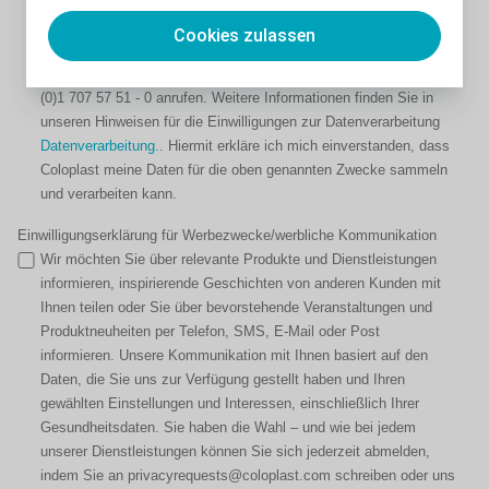
außerhalb der EU ist möglich, sofern dies für unsere
Geschäftstätigkeit erforderlich ist. Ihre Einwilligung können Sie
Cookies zulassen
jederzeit ohne Folgen widerrufen, indem Sie an
privacyrequests@coloplast.com
schreiben oder uns unter +43
(0)1 707 57 51 - 0 anrufen. Weitere Informationen finden Sie in
unseren Hinweisen für die Einwilligungen zur Datenverarbeitung
Datenverarbeitung.
. Hiermit erkläre ich mich einverstanden, dass
Coloplast meine Daten für die oben genannten Zwecke sammeln
und verarbeiten kann.
Einwilligungserklärung für Werbezwecke/werbliche Kommunikation
Wir möchten Sie über relevante Produkte und Dienstleistungen
informieren, inspirierende Geschichten von anderen Kunden mit
Ihnen teilen oder Sie über bevorstehende Veranstaltungen und
Produktneuheiten per Telefon, SMS, E-Mail oder Post
informieren. Unsere Kommunikation mit Ihnen basiert auf den
Daten, die Sie uns zur Verfügung gestellt haben und Ihren
gewählten Einstellungen und Interessen, einschließlich Ihrer
Gesundheitsdaten. Sie haben die Wahl – und wie bei jedem
unserer Dienstleistungen können Sie sich jederzeit abmelden,
indem Sie an privacyrequests@coloplast.com schreiben oder uns