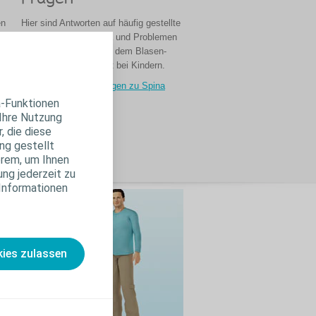
en
Hier sind Antworten auf häufig gestellte
re
Fragen zu Spina bifida und Problemen
he
in Zusammenhang mit dem Blasen-
und Darmmanagement bei Kindern.
le
Häufig gestellte Fragen zu Spina
bifida
a-Funktionen
 Ihre Nutzung
, die diese
ng gestellt
erem, um Ihnen
ung jederzeit zu
 Informationen
ies zulassen