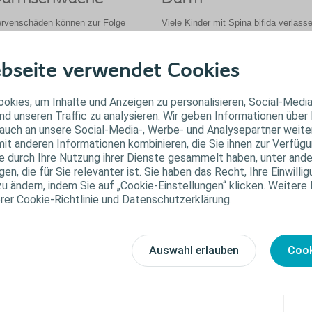
rvenschäden können zur Folge
Viele Kinder mit Spina bifida verlass
ben, dass Menschen mit Spina bifida
sich in puncto Darmentleerung auf ih
cht spüren, wenn ihr Darm voll ist,
Eltern. Es ist wichtig, eine verlässlic
d somit das Ausscheiden von Stuhl
Lösung zu finden, um einer
bseite verwendet Cookies
cht kontrollieren können. Dies führt
Darmschwäche vorzubeugen. Die ana
ufig zu Stuhlverlust, Verstopfung
Irrigation ist ein Beispiel dafür.
okies, um Inhalte und Anzeigen zu personalisieren, Social-Medi
er einer Kombination aus beidem.
Wie Sie Ihren Darm optimal
nd unseren Traffic zu analysieren. Wir geben Informationen über
Lernen Sie mehr über Spina bifida
versorgen
auch an unsere Social-Media-, Werbe- und Analysepartner weiter
und Darmschwäche
it anderen Informationen kombinieren, die Sie ihnen zur Verfügu
ie durch Ihre Nutzung ihrer Dienste gesammelt haben, unter and
n, die für Sie relevanter ist. Sie haben das Recht, Ihre Einwillig
zu ändern, indem Sie auf „Cookie-Einstellungen“ klicken. Weitere
erer Cookie-Richtlinie und Datenschutzerklärung.
Auswahl erlauben
Cook