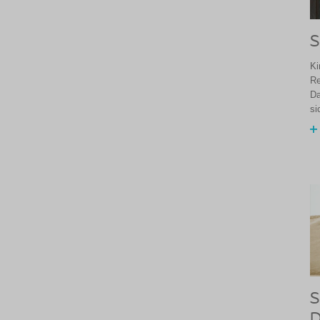
S
Ki
Re
Da
si
S
D