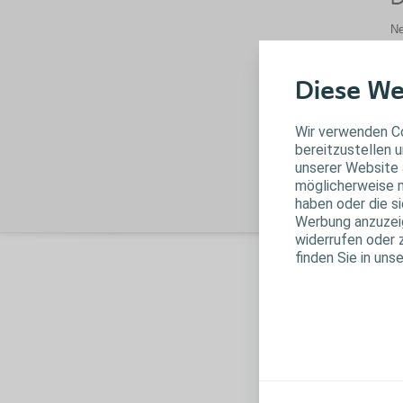
Ne
ha
ni
un
Diese We
ni
hä
Wir verwenden Co
od
bereitzustellen u
unserer Website 
möglicherweise m
haben oder die s
Werbung anzuzeige
widerrufen oder 
finden Sie in uns