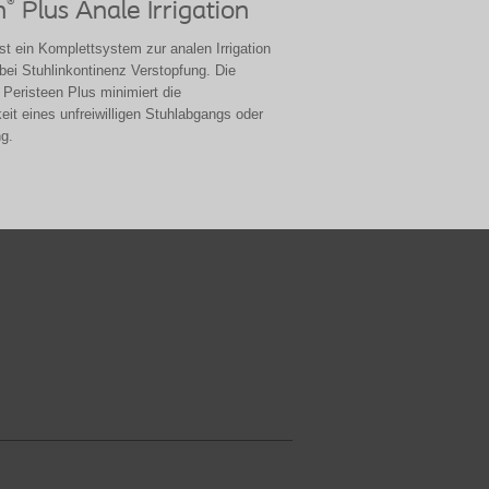
®
n
Plus Anale Irrigation
st ein Komplettsystem zur analen Irrigation
ei Stuhlinkontinenz Verstopfung. Die
eristeen Plus minimiert die
eit eines unfreiwilligen Stuhlabgangs oder
ng.