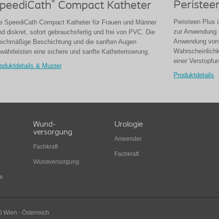
®
Peristee
peediCath
Compact Katheter
Peristeen Plus i
e SpeediCath Compact Katheter für Frauen und Männer
zur Anwendung b
nd diskret, sofort gebrauchsfertig und frei von PVC. Die
Anwendung von P
eichmäßige Beschichtung und die sanften Augen
Wahrscheinlichk
währleisten eine sichere und sanfte Katheterisierung.
einer Verstopfu
oduktdetails & Muster
Produktdetails
Wund-
Urologie
versorgung
Anwender
Fachkraft
Fachkraft
Wundversorgung
e
0 Wien - Österreich