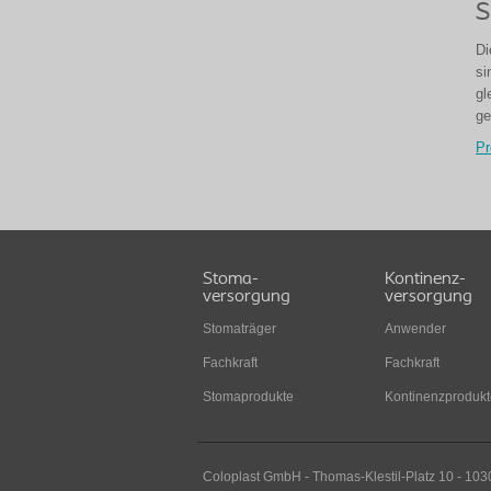
S
Di
si
gl
ge
Pr
Stoma-
Kontinenz-
versorgung
versorgung
Stomaträger
Anwender
Fachkraft
Fachkraft
Stomaprodukte
Kontinenzprodukt
Coloplast GmbH - Thomas-Klestil-Platz 10 - 103