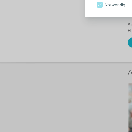
Notwendig
P
Si
Ha
A