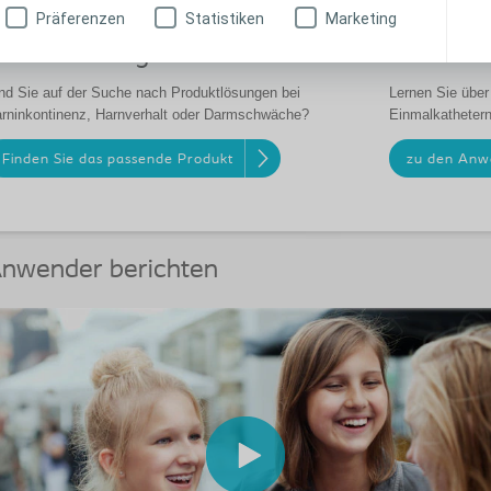
Präferenzen
Statistiken
Marketing
roduktlösungen
Anwendu
nd Sie auf der Suche nach Produktlösungen bei
Lernen Sie über
rninkontinenz, Harnverhalt oder Darmschwäche?
Einmalkathetern
Finden Sie das passende Produkt
zu den Anw
nwender berichten