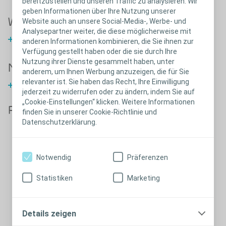
bereitzustellen und unseren Traffic zu analysieren. Wir
geben Informationen über Ihre Nutzung unserer
Wundschmerz
Website auch an unsere Social-Media-, Werbe- und
Analysepartner weiter, die diese möglicherweise mit
Mehr zum Thema Wundschmerz
anderen Informationen kombinieren, die Sie ihnen zur
Verfügung gestellt haben oder die sie durch Ihre
Nutzung ihrer Dienste gesammelt haben, unter
Nekrose
anderem, um Ihnen Werbung anzuzeigen, die für Sie
relevanter ist. Sie haben das Recht, Ihre Einwilligung
Mehr über nekrotisches Gewebe
jederzeit zu widerrufen oder zu ändern, indem Sie auf
„Cookie-Einstellungen“ klicken. Weitere Informationen
Periulzeröse Haut
finden Sie in unserer Cookie-Richtlinie und
Datenschutzerklärung.
Schließen
Notwendig
Präferenzen
Mazeration
Statistiken
Marketing
Exsudate, die aus Geschwüren austreten, können eine
Mazeration hervorrufen, eine Enthärtung oder Aufweichung und
Auflösung der Haut, die auf dauernden Kontakt mit übermäßiger
Details zeigen
Feuchtigkeit zurückzuführen ist. Die Mazeration kann zur
Auflösung der Haut führen, wodurch das Ulkus größer wird oder