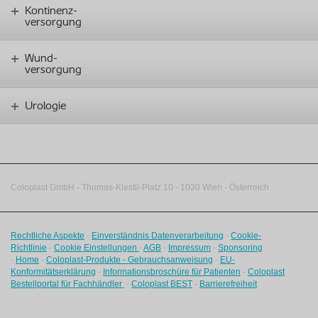
Kontinenz-
versorgung
Wund-
versorgung
Urologie
Coloplast GmbH - Thomas-Klestil-Platz 10 - 1030 Wien - Österreich
Rechtliche Aspekte
-
Einverständnis Datenverarbeitung
-
Cookie-
Richtlinie
-
Cookie Einstellungen
-
AGB
-
Impressum
-
Sponsoring
-
Home
-
Coloplast-Produkte - Gebrauchsanweisung
-
EU-
Konformitätserklärung
-
Informationsbroschüre für Patienten
-
Coloplast
Bestellportal für Fachhändler
-
Coloplast BEST
-
Barrierefreiheit