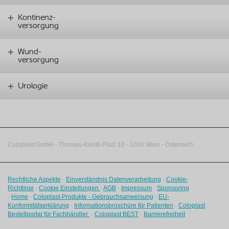
Kontinenz-
versorgung
Wund-
versorgung
Urologie
Coloplast GmbH - Thomas-Klestil-Platz 10 - 1030 Wien - Österreich
Rechtliche Aspekte
-
Einverständnis Datenverarbeitung
-
Cookie-
Richtlinie
-
Cookie Einstellungen
-
AGB
-
Impressum
-
Sponsoring
-
Home
-
Coloplast-Produkte - Gebrauchsanweisung
-
EU-
Konformitätserklärung
-
Informationsbroschüre für Patienten
-
Coloplast
Bestellportal für Fachhändler
-
Coloplast BEST
-
Barrierefreiheit