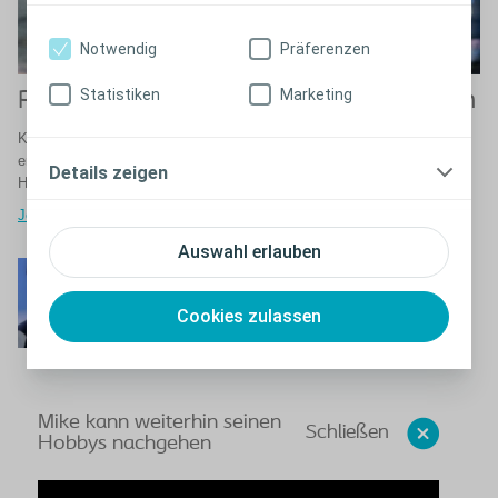
Notwendig
Präferenzen
Statistiken
Marketing
Reiseberichte von Katheter-Anwendern
Katheter-Anwender berichten von Ihren Erfahrungen auf Reisen: Was
erwartet Sie? Welche Vorbereitungen sind erforderlich? Welche
Details zeigen
Herausforderungen gibt es?
Jetzt Reiseberichte lesen
Auswahl erlauben
Mike kann weiterhin
seinen Hobbys
Cookies zulassen
nachgehen
Mike kann weiterhin seinen
Schließen
Hobbys nachgehen