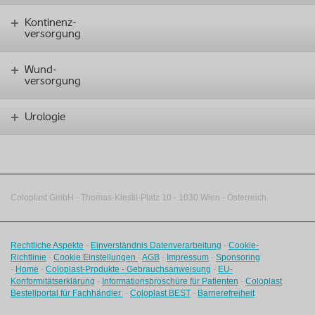
Kontinenz-
versorgung
Wund-
versorgung
Urologie
Coloplast GmbH - Thomas-Klestil-Platz 10 - 1030 Wien - Österreich
Rechtliche Aspekte
-
Einverständnis Datenverarbeitung
-
Cookie-
Richtlinie
-
Cookie Einstellungen
-
AGB
-
Impressum
-
Sponsoring
-
Home
-
Coloplast-Produkte - Gebrauchsanweisung
-
EU-
Konformitätserklärung
-
Informationsbroschüre für Patienten
-
Coloplast
Bestellportal für Fachhändler
-
Coloplast BEST
-
Barrierefreiheit