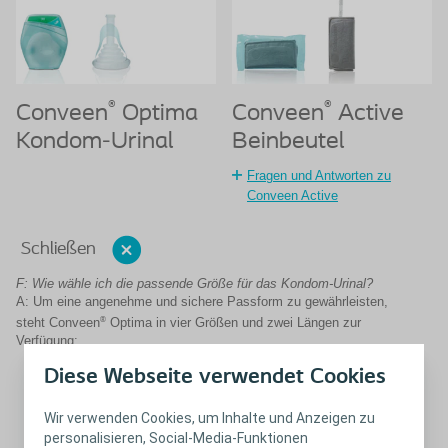
®
®
Conveen
Optima
Conveen
Active
Kondom-Urinal
Beinbeutel
Fragen und Antworten zu
Conveen Active
Schließen
F: Wie wähle ich die passende Größe für das Kondom-Urinal?
A: Um eine angenehme und sichere Passform zu gewährleisten,
®
steht Conveen
Optima in vier Größen und zwei Längen zur
Verfügung:
In einer Standardlänge (21, 25, 30 & 35 mm Durchmesser)
Diese Webseite verwendet Cookies
In einer längeren Version (25, 28, 30, 35 & 40 mm
Durchmesser)
Wir verwenden Cookies, um Inhalte und Anzeigen zu
Ein Conveen Optima Kondom-Urinal mit der Standardlänge
personalisieren, Social-Media-Funktionen
ist für die meisten Männer geeignet.