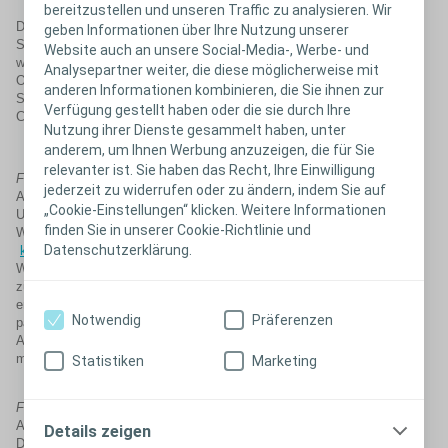
bereitzustellen und unseren Traffic zu analysieren. Wir
Der Penis muss am mittleren Bereich des Penisschafts oder an der
geben Informationen über Ihre Nutzung unserer
Stelle des größten Umfangs in nicht erigiertem Zustand gemessen
Website auch an unsere Social-Media-, Werbe- und
werden. Wenn der Penis zwischen zwei Größen von Conveen
Analysepartner weiter, die diese möglicherweise mit
Optima liegt, sollte die kleinere Größe ausgewählt werden. Wenn
anderen Informationen kombinieren, die Sie ihnen zur
Sie noch keine Messschablone haben, kontaktieren Sie bitte den
Verfügung gestellt haben oder die sie durch Ihre
Coloplast Beratungsservice.
Nutzung ihrer Dienste gesammelt haben, unter
anderem, um Ihnen Werbung anzuzeigen, die für Sie
relevanter ist. Sie haben das Recht, Ihre Einwilligung
F: Wie wird Conveen Optima verwendet?
jederzeit zu widerrufen oder zu ändern, indem Sie auf
A: Anweisungen zum Anlegen und zur Anwendung von Kondom-
„Cookie-Einstellungen“ klicken. Weitere Informationen
Urinalen sind im Produktkarton enthalten.
finden Sie in unserer Cookie-Richtlinie und
Wenn Sie eine Animation zur Anweisung ansehen möchten –
Datenschutzerklärung.
klicken Sie hier
Wie alles Neue kann die erstmalige Verwendung oder der Wechsel
zu einem anderen Kondom-Urinal eine gewisse Gewöhnungsphase
erfordern. Wenn Sie diesbezüglich unsicher sind, nutzen Sie ein
Notwendig
Präferenzen
paar ruhige Tage, an denen Sie zu Hause sind. Befolgen Sie alle
Anweisungen Korrekt, und scheuen Sie sich nicht davor, es
mehrmals zu versuchen.– Übung macht den Meister.
Statistiken
Marketing
F: Wie oft muss ich mein Kondom-Urinal wechseln?
A: Das Kondom-Urinal sollte alle 24 Stunden gewechselt werden.
Details zeigen
Das alte Kondom-Urinal sollte vorsichtig mit warmer Seifenlauge