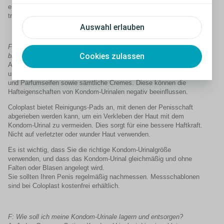
entfernt werden. Sorgen Sie stets dafür, dass die Haut sauber und
trocken ist, wenn Sie ein neues Kondom-Urinal anlegen.
Auswahl erlauben
F: Was kann ich tun, wenn das Kondom-Urinal nicht richtig haften
Cookies zulassen
bleibt?
A: Verwenden Sie ausschließlich pH-neutrale Waschsubstanzen
und vermeiden Sie Reinigungssprays, Desinfektions-, Reinigungs-
und Parfumseifen sowie sämtliche Cremes. Diese können die
Hafteigenschaften von Kondom-Urinalen negativ beeinflussen.
Coloplast bietet Reinigungs-Pads an, mit denen der Penisschaft
abgerieben werden kann, um ein Verkleben der Haut mit dem
Kondom-Urinal zu vermeiden. Dies sorgt für eine bessere Haftkraft.
Nicht auf verletzter oder wunder Haut verwenden.
Es ist wichtig, dass Sie die richtige Kondom-Urinalgröße
verwenden, und dass das Kondom-Urinal gleichmäßig und ohne
Falten oder Blasen angelegt wird.
Sie sollten Ihren Penis regelmäßig nachmessen. Messschablonen
sind bei Coloplast kostenfrei erhältlich.
F: Wie soll ich meine Kondom-Urinale lagern und entsorgen?