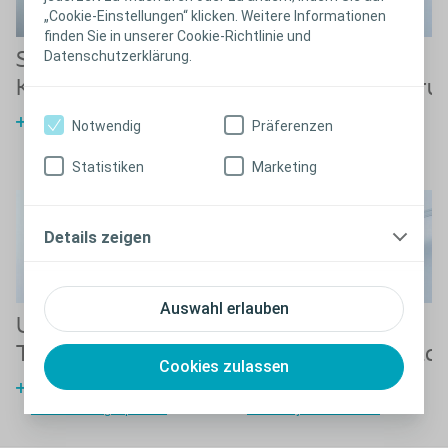
„Cookie-Einstellungen“ klicken. Weitere Informationen
finden Sie in unserer Cookie-Richtlinie und
Datenschutzerklärung.
Stationäres
Gutartige
Kontinenzmanagement
Prostatavergrößeru
Lösungen für die
Behandlungsoptionen
Notwendig
Präferenzen
Blasendrainage
Statistiken
Marketing
Details zeigen
Auswahl erlauben
Urodynamische
BoNee-
Tests
Blaseninjektionsnade
Cookies zulassen
Urodynamische
Weitere Informationen über
Untersuchungsoptionen
Blaseninjektionsnadeln