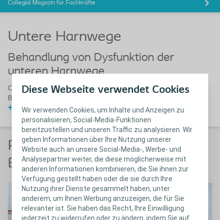
Collegial Magazin für Fachkräfte
Untere Harnwege
Behandlung von Dysfunktion der
unteren Harnwege
Diese Webseite verwendet Cookies
Coloplast bietet eine große Auswahl von Produkten, die speziell der
Behandlung von Dysfunktion der unteren Harnwege dienen.
Weitere Informationen
Wir verwenden Cookies, um Inhalte und Anzeigen zu
personalisieren, Social-Media-Funktionen
bereitzustellen und unseren Traffic zu analysieren. Wir
geben Informationen über Ihre Nutzung unserer
Produkte und
Website auch an unsere Social-Media-, Werbe- und
Analysepartner weiter, die diese möglicherweise mit
Behandlungsoptionen
anderen Informationen kombinieren, die Sie ihnen zur
Verfügung gestellt haben oder die sie durch Ihre
Nutzung ihrer Dienste gesammelt haben, unter
anderem, um Ihnen Werbung anzuzeigen, die für Sie
relevanter ist. Sie haben das Recht, Ihre Einwilligung
jederzeit zu widerrufen oder zu ändern, indem Sie auf