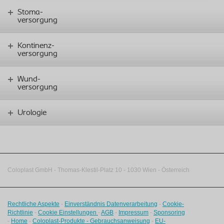
Stoma-
versorgung
Kontinenz-
versorgung
Wund-
versorgung
Urologie
Coloplast GmbH - Thomas-Klestil-Platz 10 - 1030 Wien - Österreich
Rechtliche Aspekte
-
Einverständnis Datenverarbeitung
-
Cookie-
Richtlinie
-
Cookie Einstellungen
-
AGB
-
Impressum
-
Sponsoring
-
Home
-
Coloplast-Produkte - Gebrauchsanweisung
-
EU-