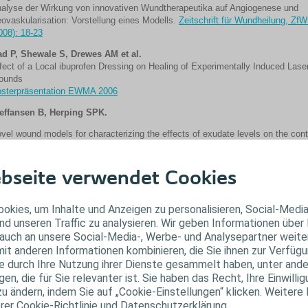
alyse der Wirkung von innovativen Wundtherapeutika auf Angiogenese und
ovaskularisation: Vorstellung eines Modells.
Zeitschrift für Wundheilung, ZfW
008): 18-23
d P, Shewale S, Drewes AM et al.
fect of a Local ibuprofen Dressing on Healing of Experimentally Induced Lase
ounds
sterpräsentation EWMA 2006
effansen B, Herping SPK.
vel wound models for characterizing the effects of exudate levels on the cont
lease of ibuprofen from foam dressings.
Posterpräsentation EWMA 2006
iatain Ag
bseite verwendet Cookies
aunwarth H, Brill FHH
, Antimicrobial efficacy of modern wound dressings:
igodynamicbactericidal versus hydrophobic adsorption effect.
Wound Medicin
okies, um Inhalte und Anzeigen zu personalisieren, Social-Medi
2014):16-20
nd unseren Traffic zu analysieren. Wir geben Informationen über
auch an unsere Social-Media-, Werbe- und Analysepartner weiter
ttrich J, Braunwarth H, Wilken P.
Bewertung der Studienlage zum Risiko de
it anderen Informationen kombinieren, die Sie ihnen zur Verfügu
sistenzentwicklung gegenüber Silberionen.
Posterpräsentation Deutscher
ie durch Ihre Nutzung ihrer Dienste gesammelt haben, unter and
ndkongress 2014
n, die für Sie relevanter ist. Sie haben das Recht, Ihre Einwillig
aunwwarth H, Burger C.
Silberionenfreisetzung eines neuartigen
zu ändern, indem Sie auf „Cookie-Einstellungen“ klicken. Weitere
likonbeschichteten Schaumverbandes. Posterpräsentation
Deutscher Wundko
erer Cookie-Richtlinie und Datenschutzerklärung.