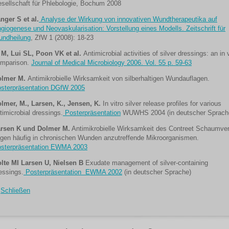
sellschaft für Phlebologie, Bochum 2008
nger S et al.
Analyse der Wirkung von innovativen Wundtherapeutika auf
giogenese und Neovaskularisation: Vorstellung eines Modells. Zeitschrift für
ndheilung
, ZfW 1 (2008): 18-23
 M, Lui SL, Poon VK et al.
Antimicrobial activities of silver dressings: an in v
mparison.
Journal of Medical Microbiology 2006. Vol. 55 p. 59-63
olmer M.
Antimikrobielle Wirksamkeit von silberhaltigen Wundauflagen.
sterpräsentation DGfW 2005
lmer, M., Larsen, K., Jensen, K.
In vitro silver release profiles for various
timicrobial dressings.
Posterpräsentation
WUWHS 2004 (in deutscher Sprach
rsen K und Dolmer M.
Antimikrobielle Wirksamkeit des Contreet Schaumve
gen häufig in chronischen Wunden anzutreffende Mikroorganismen.
sterpräsentation EWMA 2003
lte MI Larsen U, Nielsen B
Exudate management of silver-containing
essings.
Posterpräsentation EWMA 2002
(in deutscher Sprache)
Schließen