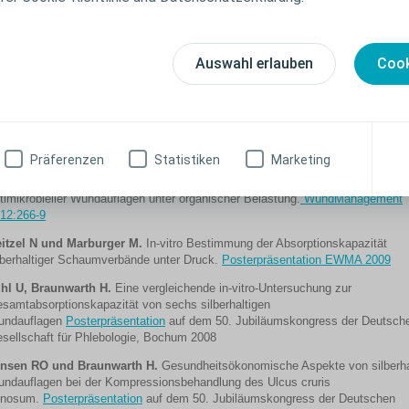
14
aunwarth H, Brill FHH.
Antimikrobielle Wirkung und Endotoxinfreisetzung vo
timikrobiellen Wundauflagen mit Silberionenfreisetzung und DACC-Beschicht
Auswahl erlauben
Cook
sterpräsentation Deutscher Wundkongress 2014
sterzi Y, Ersoz G, Sarac G et al.
In-vitro Comparison of the Antimicrobial Ef
 Various Wound Dressing Materials. Wounds Journal, 7 (2010) S.165-170
hwarzkopf A, Brill H, Buchholtz C, Braunwarth H.
Freisetzung von Silberi
us Schaumverbänden.
WundManagement, 1 (2010) S.12-13
Präferenzen
Statistiken
Marketing
aunwarth H, Brill FHH
. Bakteriostatische und bakterizide in-vitro-Wirksamke
timikrobieller Wundauflagen unter organischer Belastung.
WundManagement
12:266-9
itzel N und Marburger M.
In-vitro Bestimmung der Absorptionskapazität
lberhaltiger Schaumverbände unter Druck.
Posterpräsentation EWMA 2009
hl U, Braunwarth H.
Eine vergleichende in-vitro-Untersuchung zur
samtabsorptionskapazität von sechs silberhaltigen
undauflagen
Posterpräsentation
auf dem 50. Jubiläumskongress der Deutsch
sellschaft für Phlebologie, Bochum 2008
ensen RO und Braunwarth H.
Gesundheitsökonomische Aspekte von silberha
ndauflagen bei der Kompressionsbehandlung des Ulcus cruris
enosum.
Posterpräsentation
auf dem 50. Jubiläumskongress der Deutschen