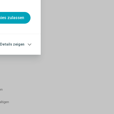
n
ung.
ies zulassen
ficacy
onen
Details zeigen
it
en
ltigen