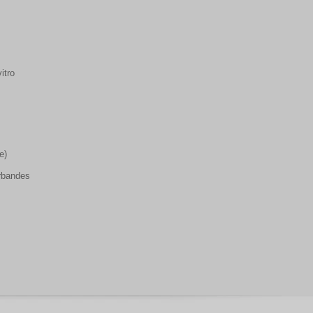
itro
e)
rbandes