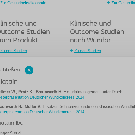
Zur Gesundheitsökonomie
Zur Gesundh
linische und
Klinische und
utcome Studien
Outcome Studien
ach Produkt
nach Wundart
Zu den Studien
Zu den Studien
chließen
iatain
llmer W., Protz K., Braunwarth H.
Exsudatmanagement unter Druck.
sterpräsentation Deutscher Wundkongress 2014
aunwarth H., Müller A.
Ersetzen Schaumverbände den klassischen Wundfül
sterpräsentation Deutscher Wundkongress 2014
iatain Ibu
nger S et al.