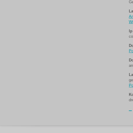
Ge
La
An
Wu
Ip
co
D
Po
Do
an
La
ge
Po
Ko
dr