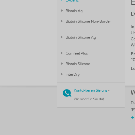
E
Evidenz
Biatain Ag
D
Biatain Silicone Non-Border
In
Un
Biatain Silicone Ag
Co
Wu
Pr
Comfeel Plus
"C
Biatain Silicone
Le
InterDry
Kontaktieren Sie uns
-
W
Wir sind für Sie da!
Di
ge