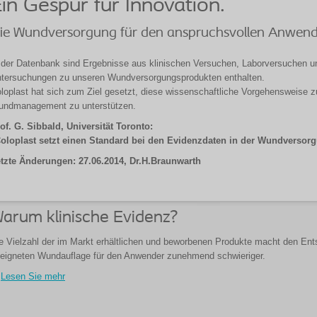
in Gespür für Innovation.
ie Wundversorgung für den anspruchsvollen Anwen
 der Datenbank sind Ergebnisse aus klinischen Versuchen, Laborversuchen 
tersuchungen zu unseren Wundversorgungsprodukten enthalten.
loplast hat sich zum Ziel gesetzt, diese wissenschaftliche Vorgehensweise z
ndmanagement zu unterstützen.
of. G. Sibbald, Universität Toronto:
oloplast setzt einen Standard bei den Evidenzdaten in der Wundversor
tzte Änderungen: 27.06.2014, Dr.H.Braunwarth
arum klinische Evidenz?
e Vielzahl der im Markt erhältlichen und beworbenen Produkte macht den Ent
eigneten Wundauflage für den Anwender zunehmend schwieriger.
Lesen Sie mehr