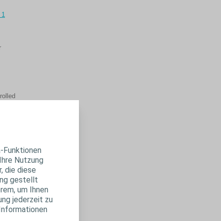
 1
r
rolled
e
a-Funktionen
 Ihre Nutzung
, die diese
r
ng gestellt
erem, um Ihnen
ung jederzeit zu
 Informationen
ngress