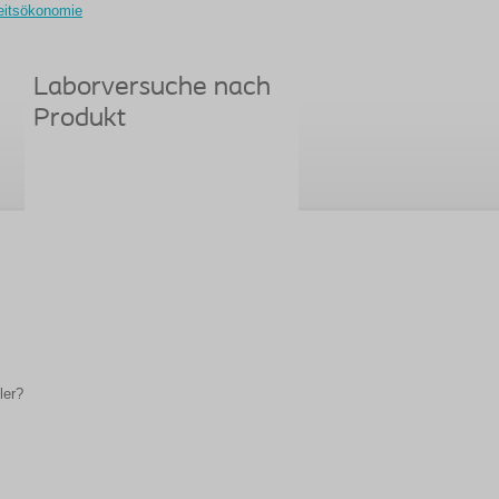
eitsökonomie
Laborversuche nach
Produkt
ler?