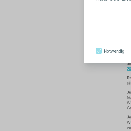
20
Br
an
Po
Ba
of
Sc
a
Notwendig
Br
an
20
Re
si
Ju
Ge
W
Ge
J
Wu
v