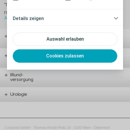
"Mein ReisePaket" unterstützt Sie bei der
reibungslosen Planung Ihrer Reise.
Details zeigen
Jetzt kostenlos bestellen
Stoma-
Auswahl erlauben
versorgung
Cookies zulassen
Kontinenz-
versorgung
Wund-
versorgung
Urologie
Coloplast GmbH - Thomas-Klestil-Platz 10 - 1030 Wien - Österreich