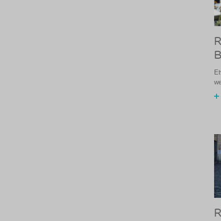
R
B
Et
we
R