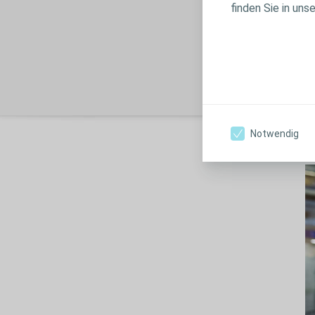
P
finden Sie in uns
Si
Ha
Notwendig
A