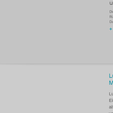
u
Di
Rü
D
L
M
L
E
a