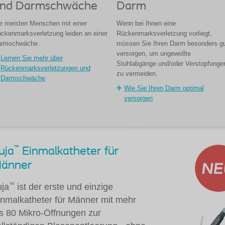
nd Darmschwäche
Darm
e meisten Menschen mit einer
Wenn bei Ihnen eine
ckenmarksverletzung leiden an einer
Rückenmarksverletzung vorliegt,
armschwäche.
müssen Sie Ihren Darm besonders g
versorgen, um ungewollte
Lernen Sie mehr über
Stuhlabgänge und/oder Verstopfunge
Rückenmarksverletzungen und
zu vermeiden.
Darmschwäche
Wie Sie Ihren Darm optimal
versorgen
™
uja
Einmalkatheter für
änner
™
uja
ist der erste und einzige
inmalkatheter für Männer mit mehr
ls 80 Mikro-Öffnungen zur