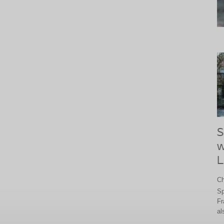
S
w
L
Ch
Sp
Fr
al