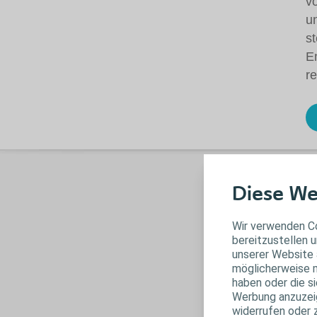
v
u
st
E
re
Diese We
Wir verwenden Co
bereitzustellen u
unserer Website 
möglicherweise m
haben oder die s
Werbung anzuzeige
widerrufen oder 