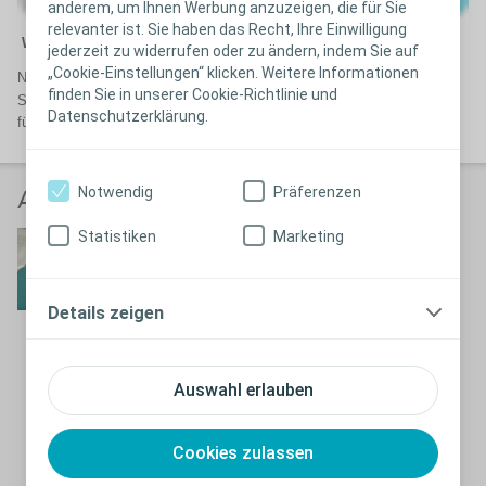
anderem, um Ihnen Werbung anzuzeigen, die für Sie
relevanter ist. Sie haben das Recht, Ihre Einwilligung
Wundumgebende Haut:
Trocken
jederzeit zu widerrufen oder zu ändern, indem Sie auf
„Cookie-Einstellungen“ klicken. Weitere Informationen
®
Nach Wundreinigung und Débridement wurde die Wunde mit Biatain
finden Sie in unserer Cookie-Richtlinie und
Silicone versorgt. Der Verband wölbt sich zum Wundgrund und sorgte
Datenschutzerklärung.
für ein adäquates Exsudatmanagement.
Notwendig
Präferenzen
Applikationsvideos
Statistiken
Marketing
Biatain Silicone
quadratisch
Details zeigen
Schließen
Biatain Silicone quadratisch
Auswahl erlauben
Cookies zulassen