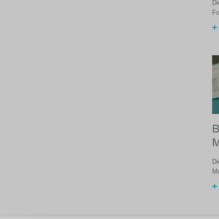
Di
Fo
B
M
Di
Mu