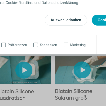
erer Cookie-Richtlinie und Datenschutzerklärung.
Wundrand:
Intakt
Wundumgebende Haut:
Trocken
Auswahl erlauben
Cook
®
ch Wundreinigung und Débridement wurde die Wunde mit Biatain
Silicone v
ndgrund und sorgte für ein adäquates Exsudatmanagement.
Präferenzen
Statistiken
Marketing
pplikationsvideos
Biatain Silicone
iatain Silicone
Sakrum groß
uadratisch