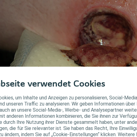
bseite verwendet Cookies
okies, um Inhalte und Anzeigen zu personalisieren, Social-Medi
nd unseren Traffic zu analysieren. Wir geben Informationen über
auch an unsere Social-Media-, Werbe- und Analysepartner weiter
it anderen Informationen kombinieren, die Sie ihnen zur Verfügu
atain Silicone wölbt sich bis zu 2 cm.
(4)
ie durch Ihre Nutzung ihrer Dienste gesammelt haben, unter and
n, die für Sie relevanter ist. Sie haben das Recht, Ihre Einwillig
Wundgrund:
Belegtes Gewebe mit mäßig viel Exsudat
zu ändern, indem Sie auf „Cookie-Einstellungen“ klicken. Weitere