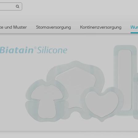
te und Muster
Stomaversorgung
Kontinenzversorgung
Wun