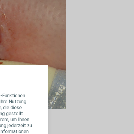
a-Funktionen
 Ihre Nutzung
, die diese
ng gestellt
erem, um Ihnen
ung jederzeit zu
 Informationen