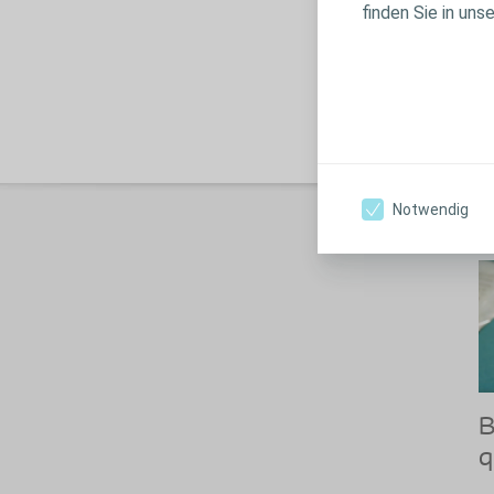
finden Sie in uns
Na
Wu
Notwendig
A
B
q