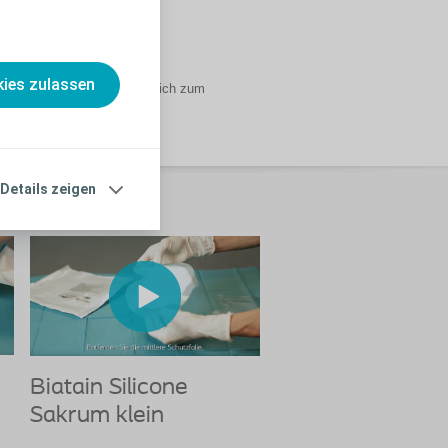
ies zulassen
ersorgt. Der Verband wölbt sich zum
Details zeigen
Biatain Silicone
Sakrum klein