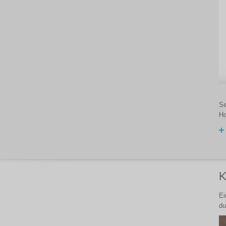
Se
Ho
K
Ei
du