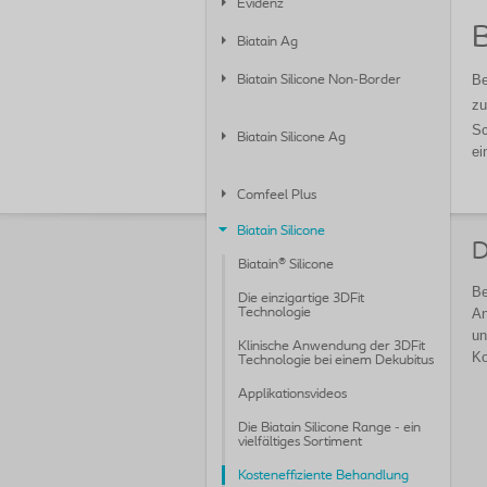
Evidenz
B
Biatain Ag
Be
Biatain Silicone Non-Border
zu
Sc
Biatain Silicone Ag
ei
Comfeel Plus
Biatain Silicone
D
Biatain® Silicone
Be
Die einzigartige 3DFit
Technologie
An
un
Klinische Anwendung der 3DFit
Ko
Technologie bei einem Dekubitus
Applikationsvideos
Die Biatain Silicone Range - ein
vielfältiges Sortiment
Kosteneffiziente Behandlung