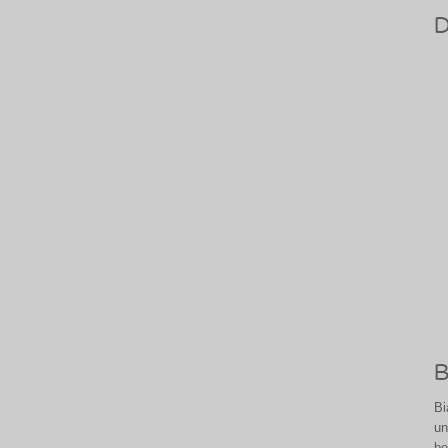
D
B
Bi
un
be