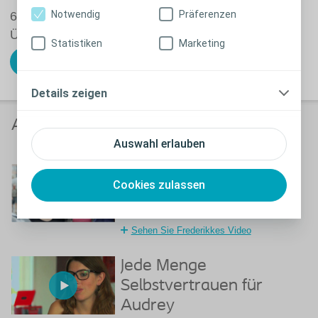
Notwendig
Präferenzen
6 Fragen in 2 Minuten können helfen, sich einen
Überblick zu verschaffen.
Statistiken
Marketing
Jetzt Darm-Check machen
Details zeigen
Anwender berichten
Auswahl erlauben
Frederikke kann endlich
Cookies zulassen
bei ihren Freundinnen
schlafen
Sehen Sie Frederikkes Video
Jede Menge
Selbstvertrauen für
Audrey