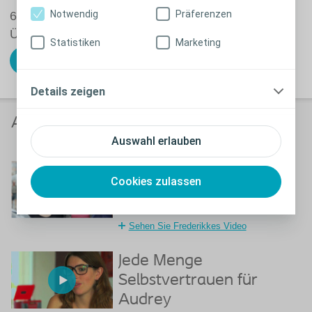
Notwendig
Präferenzen
6 Fragen in 2 Minuten können helfen, sich einen
Überblick zu verschaffen.
Statistiken
Marketing
Jetzt Darm-Check machen
Details zeigen
Anwender berichten
Auswahl erlauben
Frederikke kann endlich
Cookies zulassen
bei ihren Freundinnen
schlafen
Sehen Sie Frederikkes Video
Jede Menge
Selbstvertrauen für
Audrey