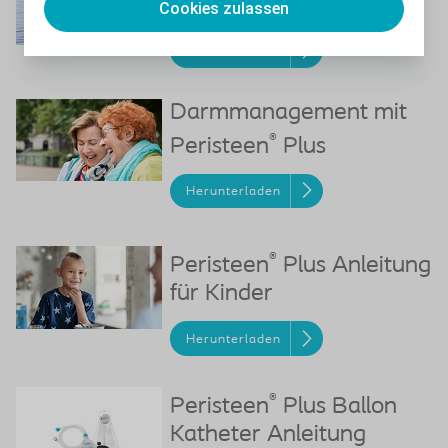
rückverlagerung
Cookies zulassen
Herunterladen
Darmmanagement mit
®
Peristeen
Plus
Herunterladen
®
Peristeen
Plus Anleitung
für Kinder
Herunterladen
®
Peristeen
Plus Ballon
Katheter Anleitung