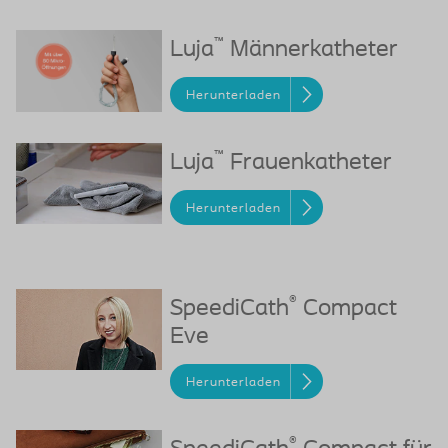
™
Luja
Männerkatheter
Herunterladen
™
Luja
Frauenkatheter
Herunterladen
®
SpeediCath
Compact
Eve
Herunterladen
®