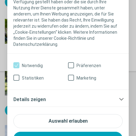
Verfügung gestellt haben oder die sie durch Ihre
Herunterladen
Nutzung ihrer Dienste gesammelt haben, unter
anderem, um Ihnen Werbung anzuzeigen, die für Sie
relevanter ist. Sie haben das Recht, Ihre Einwilligung
®
Conveen
Beinbeutel
jederzeit zu widerrufen oder zu ändern, indem Sie auf
„Cookie-Einstellungen“ klicken. Weitere Informationen
finden Sie in unserer Cookie-Richtlinie und
Herunterladen
Datenschutzerklärung.
Notwendig
Präferenzen
Patientenratgeber
Statistiken
Marketing
Darmmanagement
Jetzt kostenlos bestellen
Details zeigen
Herunterladen
Auswahl erlauben
Ratgeber Stoma-