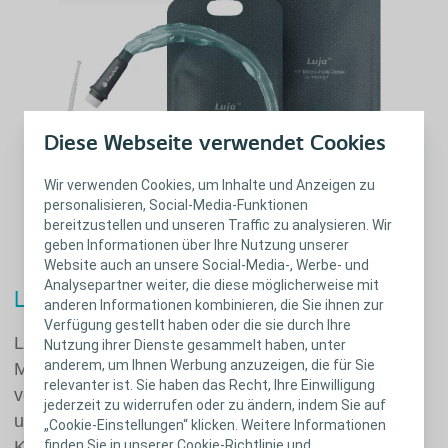
Diese Webseite verwendet Cookies
Wir verwenden Cookies, um Inhalte und Anzeigen zu
personalisieren, Social-Media-Funktionen
bereitzustellen und unseren Traffic zu analysieren. Wir
geben Informationen über Ihre Nutzung unserer
Website auch an unsere Social-Media-, Werbe- und
Analysepartner weiter, die diese möglicherweise mit
™
Luja
Einmalkatheter für Männer
anderen Informationen kombinieren, die Sie ihnen zur
Verfügung gestellt haben oder die sie durch Ihre
™
Luja
ist der erste und einzige Einmalkatheter für
Nutzung ihrer Dienste gesammelt haben, unter
anderem, um Ihnen Werbung anzuzeigen, die für Sie
Männer mit mehr als 80 Mikro-Öffnungen zur
relevanter ist. Sie haben das Recht, Ihre Einwilligung
vollständigen Blasenentleerung - ohne
jederzeit zu widerrufen oder zu ändern, indem Sie auf
unterbrochenen Harnfluss.¹ Damit steht Ihnen ein
„Cookie-Einstellungen“ klicken. Weitere Informationen
Katheter für schnelle
finden Sie in unserer Cookie-Richtlinie und