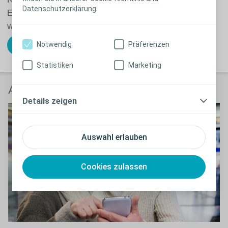
Datenschutzerklärung.
Entleerung zur Verfügung, ohne dass repositioniert
werden muss ².
Notwendig
Präferenzen
Kostenfreies Muster bestellen
Statistiken
Marketing
Anwender berichten
Details zeigen
Auswahl erlauben
Cookies zulassen