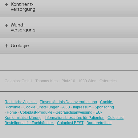
Kontinenz-
versorgung
Wund-
versorgung
Urologie
Coloplast GmbH - Thomas-Klestil-Platz 10 - 1030 Wien - Österreich
Rechtliche Aspekte
-
Einverständnis Datenverarbeitung
-
Cookie-
Richtlinie
-
Cookie Einstellungen
-
AGB
-
Impressum
-
Sponsoring
-
Home
-
Coloplast-Produkte - Gebrauchsanweisung
-
EU-
Konformitätserklärung
-
Informationsbroschüre für Patienten
-
Coloplast
Bestellportal für Fachhändler
-
Coloplast BEST
-
Barrierefreiheit