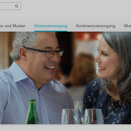
te und Muster
Stomaversorgung
Kontinenzversorgung
Wun