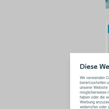
Diese We
M
Wir verwenden Co
bereitzustellen u
Ur
unserer Website 
ge
möglicherweise m
re
haben oder die s
Werbung anzuzeige
Je
widerrufen oder 