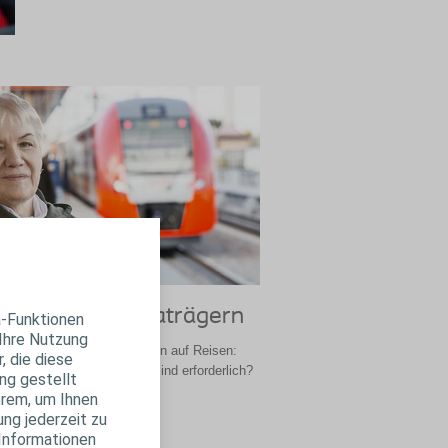
ichte von Stomaträgern
a-Funktionen
 Ihre Nutzung
ichten von Ihren Erfahrungen auf Reisen:
, die diese
e? Welche Vorbereitungen sind erforderlich?
ng gestellt
orderungen gibt es?
erem, um Ihnen
ung jederzeit zu
chte lesen
 Informationen