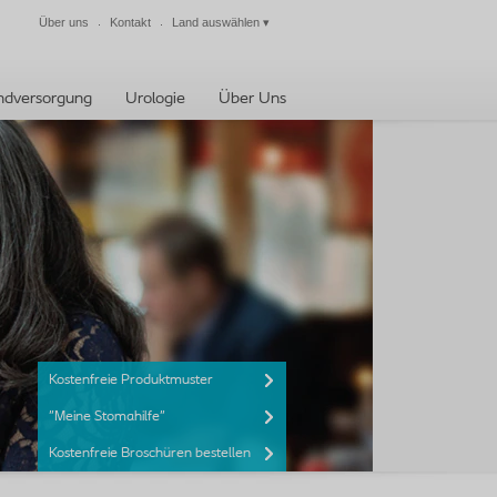
Über uns
Kontakt
Land auswählen
▾
Schließen
dversorgung
Urologie
Über Uns
Kostenfreie Produktmuster
"Meine Stomahilfe"
Kostenfreie Broschüren bestellen