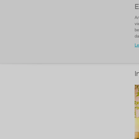
E
An
vi
be
da
Le
I