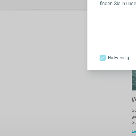
finden Sie in uns
Notwendig
W
Sc
ge
Sc
Le