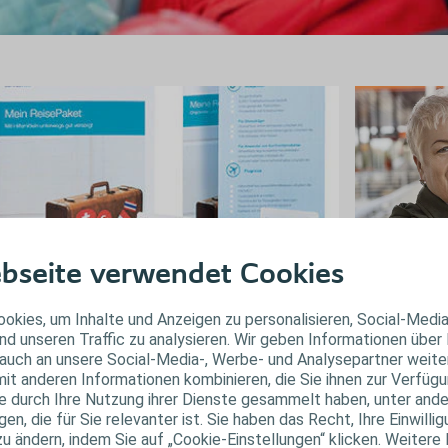
bseite verwendet Cookies
Reiseber
ein ReisePaket
okies, um Inhalte und Anzeigen zu personalisieren, Social-Medi
nd unseren Traffic zu analysieren. Wir geben Informationen über
Stomaträger ber
laubszeit, Reisezeit - wertvolle Tage, die man unbeschwert
auch an unsere Social-Media-, Werbe- und Analysepartner weiter
Was erwartet Si
nießen möchte. "Mein ReisePaket" unterstützt Sie bei der
it anderen Informationen kombinieren, die Sie ihnen zur Verfügu
Welche Herausf
ibungslosen Planung Ihrer Reise.
ie durch Ihre Nutzung ihrer Dienste gesammelt haben, unter and
n, die für Sie relevanter ist. Sie haben das Recht, Ihre Einwillig
Jetzt Reiseberi
tzt kostenlos bestellen
zu ändern, indem Sie auf „Cookie-Einstellungen“ klicken. Weitere