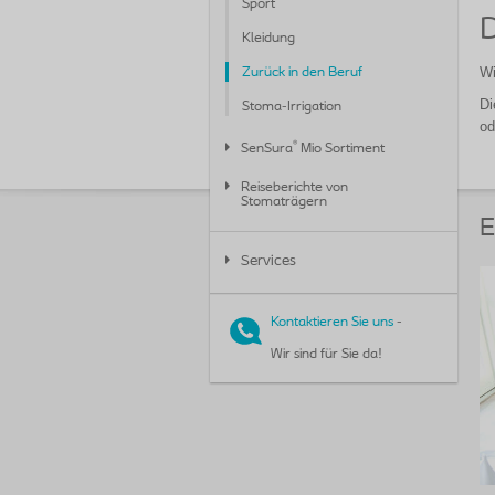
Sport
D
Kleidung
Wi
Zurück in den Beruf
Di
Stoma-Irrigation
od
®
SenSura
Mio Sortiment
Reiseberichte von
Stomaträgern
E
Services
Kontaktieren Sie uns
-
Wir sind für Sie da!