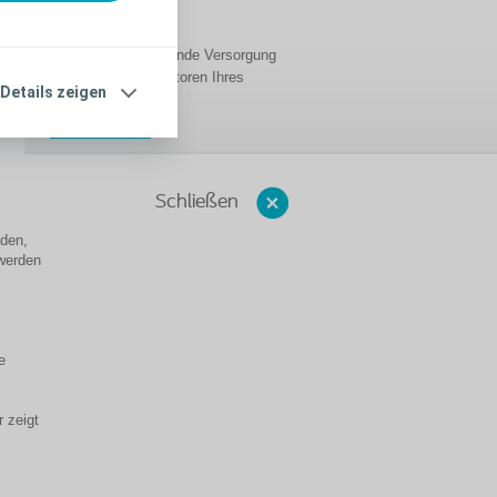
gibt es?
Die richtige und passende Versorgung
hängt von einigen Faktoren Ihres
Details zeigen
Stomas ab.
Lesen Sie mehr
Schließen
eden,
 werden
e
r zeigt