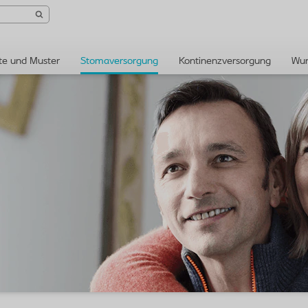
te und Muster
Stomaversorgung
Kontinenzversorgung
Wun