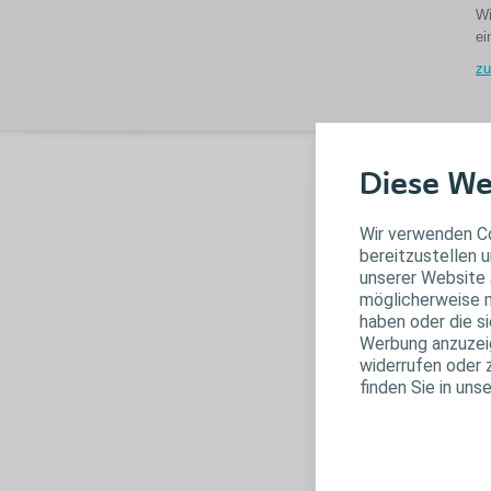
Wi
ei
zu
H
Diese We
Hi
Wir verwenden Co
bereitzustellen u
unserer Website 
möglicherweise m
haben oder die s
Werbung anzuzeige
widerrufen oder 
finden Sie in uns
W
e