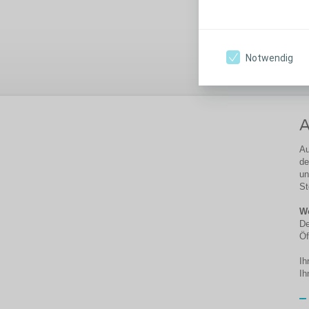
t
Ei
Au
Notwendig
un
A
Au
de
un
St
W
De
Öf
Ih
Ih