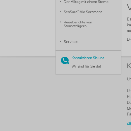
Der Alltag mit einem Stoma
®
SenSura
Mio Sortiment
Es
Reiseberichte von
ka
Stomaträgern
au
Di
Services
Kontaktieren Sie uns
-
K
Wir sind für Sie da!
Un
Un
Re
Da
Mo
Fa
zu