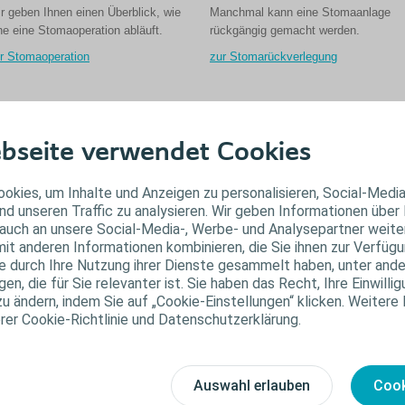
r geben Ihnen einen Überblick, wie
Manchmal kann eine Stomaanlage
ne eine Stomaoperation abläuft.
rückgängig gemacht werden.
r Stomaoperation
zur Stomarückverlegung
äufig gestellte Fragen
bseite verwendet Cookies
er finden Sie Antworten auf die häufigsten Fragen rund um das Thema Stoma
okies, um Inhalte und Anzeigen zu personalisieren, Social-Medi
nd unseren Traffic zu analysieren. Wir geben Informationen über
auch an unsere Social-Media-, Werbe- und Analysepartner weiter
it anderen Informationen kombinieren, die Sie ihnen zur Verfügu
ie durch Ihre Nutzung ihrer Dienste gesammelt haben, unter and
n, die für Sie relevanter ist. Sie haben das Recht, Ihre Einwillig
zu ändern, indem Sie auf „Cookie-Einstellungen“ klicken. Weitere
erer Cookie-Richtlinie und Datenschutzerklärung.
arum muss ich
Wie wird eine
Auswahl erlauben
Cook
inen Stomabeutel
Stomaversorgung