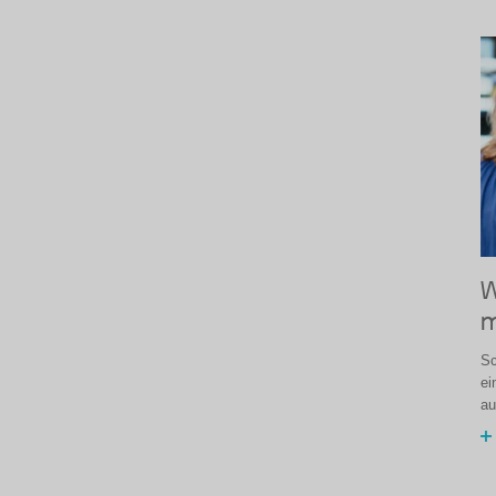
W
m
Sc
ei
au