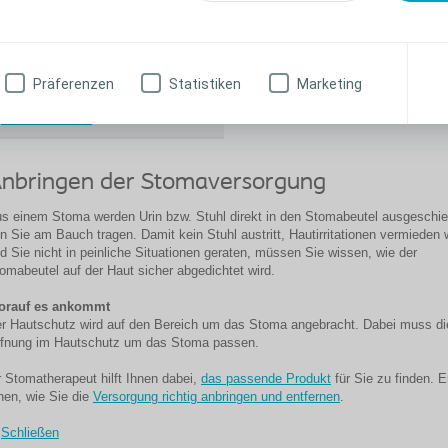
ragen?
angelegt?
n Stomabeutel ist notwendig, um die
Um das eigene Stoma versorgen zu
sscheidungen des Stomas sicher
können, lernen Sie zuerst, den
Präferenzen
Statistiken
Marketing
d bequem aufzufangen.
Stomabeutel richtig anzubringen.
Lesen Sie mehr
nbringen der Stomaversorgung
s einem Stoma werden Urin bzw. Stuhl direkt in den Stomabeutel ausgeschi
n Sie am Bauch tragen. Damit kein Stuhl austritt, Hautirritationen vermieden
d Sie nicht in peinliche Situationen geraten, müssen Sie wissen, wie der
omabeutel auf der Haut sicher abgedichtet wird.
orauf es ankommt
r Hautschutz wird auf den Bereich um das Stoma angebracht. Dabei muss di
fnung im Hautschutz um das Stoma passen.
r Stomatherapeut hilft Ihnen dabei,
das passende Produkt
für Sie zu finden. E
nen, wie Sie die
Versorgung richtig anbringen und entfernen
.
Schließen