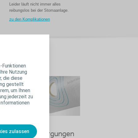
Leider läuft nicht immer alles
reibungslos bei der Stomaanlage.
zu den Komplikationen
.
a-Funktionen
 Ihre Nutzung
, die diese
ng gestellt
erem, um Ihnen
ung jederzeit zu
 Informationen
Welche
ies zulassen
Stomaversorgungen